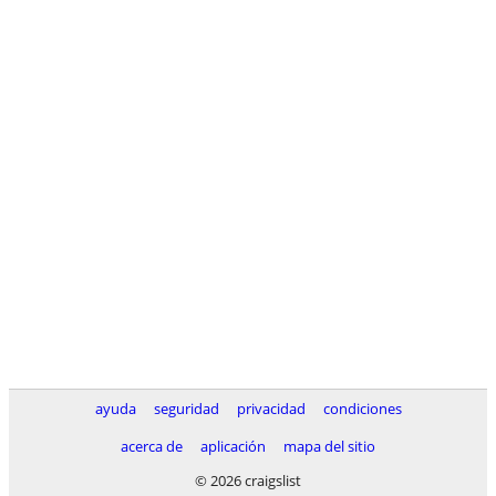
ayuda
seguridad
privacidad
condiciones
acerca de
aplicación
mapa del sitio
© 2026 craigslist