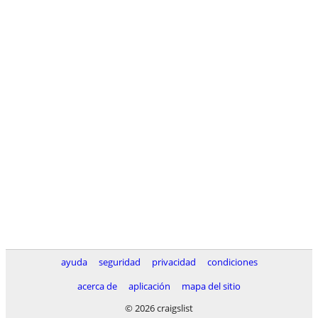
ayuda
seguridad
privacidad
condiciones
acerca de
aplicación
mapa del sitio
© 2026 craigslist