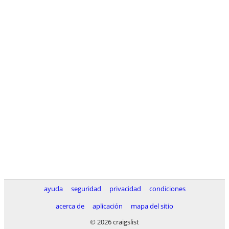
ayuda
seguridad
privacidad
condiciones
acerca de
aplicación
mapa del sitio
© 2026 craigslist